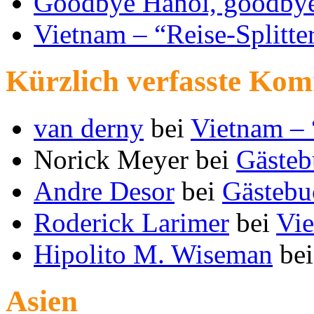
Goodbye Hanoi, goodby
Vietnam – “Reise-Splitte
Kürzlich verfasste Ko
van derny
bei
Vietnam – 
Norick Meyer
bei
Gästeb
Andre Desor
bei
Gästebu
Roderick Larimer
bei
Vie
Hipolito M. Wiseman
be
Asien